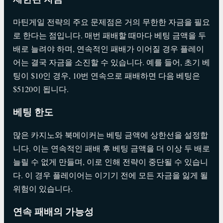
마틴게일 전략의 주요 문제점은 거의 무한한 자금을 필요
로 한다는 점입니다. 매번 패배할 때마다 베팅 금액을 두
배로 늘려야 하며, 연속적인 패배가 이어질 경우 플레이
어는 결국 자금을 소진할 수 있습니다. 예를 들어, 초기 베
팅이 $10인 경우, 10번 연속으로 패배하면 다음 베팅은
$5120이 됩니다.
베팅 한도
많은 카지노와 북메이커는 베팅 금액에 상한선을 설정합
니다. 이는 연속적인 패배 후 베팅 금액을 더 이상 두 배로
늘릴 수 없게 만들며, 이로 인해 전략이 중단될 수 있습니
다. 이 경우 플레이어는 이기기 전에 모든 자금을 잃게 될
위험이 있습니다.
연속 패배의 가능성