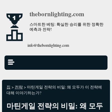
thebornlighting.com
스마트한 베팅: 확실한 승리를 위한 정확한
예측과 전략!
info@thebornlighting.com
집
>
전략
>
마틴게일 전략의 비밀: 왜 모두가 이 전략에
대해 이야기하는가?
마틴게일 전략의 비밀: 왜 모두