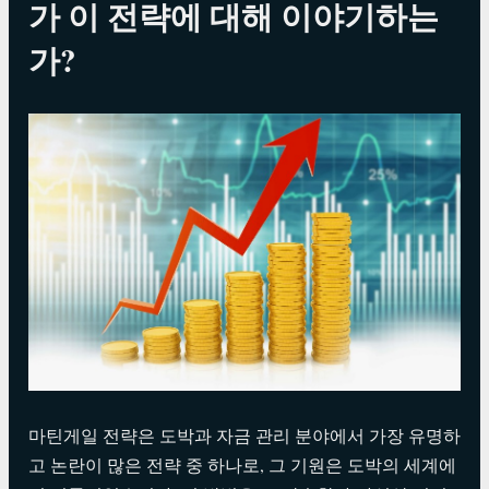
가 이 전략에 대해 이야기하는
가?
마틴게일 전략은 도박과 자금 관리 분야에서 가장 유명하
고 논란이 많은 전략 중 하나로, 그 기원은 도박의 세계에