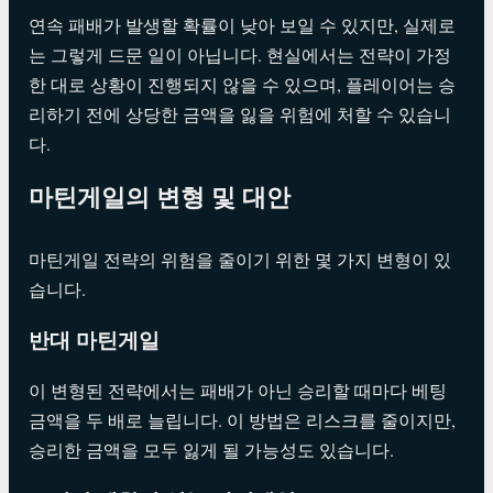
연속 패배가 발생할 확률이 낮아 보일 수 있지만, 실제로
는 그렇게 드문 일이 아닙니다. 현실에서는 전략이 가정
한 대로 상황이 진행되지 않을 수 있으며, 플레이어는 승
리하기 전에 상당한 금액을 잃을 위험에 처할 수 있습니
다.
마틴게일의 변형 및 대안
마틴게일 전략의 위험을 줄이기 위한 몇 가지 변형이 있
습니다.
반대 마틴게일
이 변형된 전략에서는 패배가 아닌 승리할 때마다 베팅
금액을 두 배로 늘립니다. 이 방법은 리스크를 줄이지만,
승리한 금액을 모두 잃게 될 가능성도 있습니다.