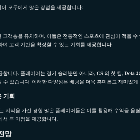
이어 모두에게 많은 장점을 제공합니다:
 고객층을 유치하며, 이들은 전통적인 스포츠에 관심이 적을 수
하여 고객 기반을 확장할 수 있는 기회를 제공합니다.
CS
Dota 2
공합니다. 플레이어는 경기 승리뿐만 아니라,
의 첫 킬,
할 수 있습니다. 이러한 다양성은 베팅을 더욱 흥미롭고 재미있게
운 기회
는 지식을 가진 경험 많은 플레이어들은 이를 활용해 수익을 올릴 수
에서 큰 이점을 제공합니다.
 전망