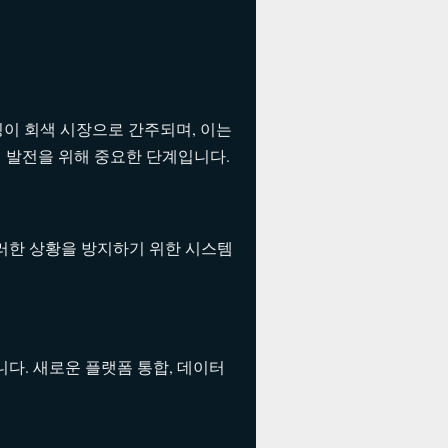
팅이 회색 시장으로 간주되며, 이는
 발전을 위해 중요한 단계입니다.
러한 상황을 방지하기 위한 시스템
다. 새로운 플랫폼 통합, 데이터