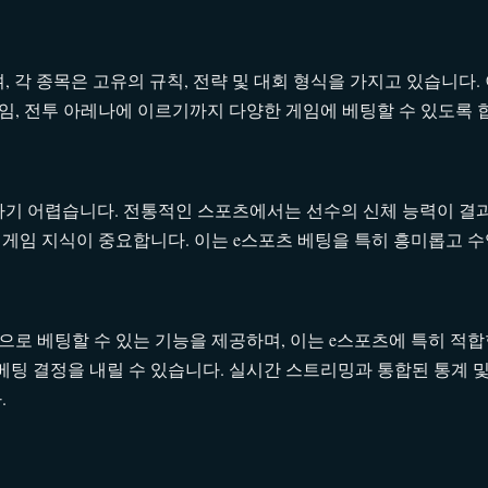
 각 종목은 고유의 규칙, 전략 및 대회 형식을 가지고 있습니다
게임, 전투 아레나에 이르기까지 다양한 게임에 베팅할 수 있도록 
기 어렵습니다. 전통적인 스포츠에서는 선수의 신체 능력이 결과에
, 게임 지식이 중요합니다. 이는 e스포츠 베팅을 특히 흥미롭고 
로 베팅할 수 있는 기능을 제공하며, 이는 e스포츠에 특히 적
베팅 결정을 내릴 수 있습니다. 실시간 스트리밍과 통합된 통계 및
.