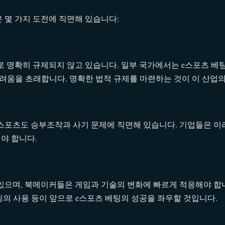
 몇 가지 도전에 직면해 있습니다:
로 명확히 규제되지 않고 있습니다. 일부 국가에서는 e스포츠 베
움을 초래합니다. 명확한 법적 규제를 마련하는 것이 이 산업의
스포츠도 승부조작과 사기 문제에 직면해 있습니다. 기업들은 이
야 합니다.
있으며, 북메이커들은 게임과 기술의 변화에 빠르게 적응해야 합니
닝의 사용 등이 앞으로 e스포츠 베팅의 성공을 좌우할 것입니다.