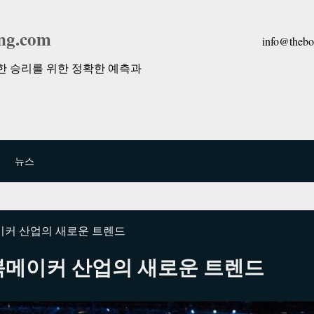
ing.com
info@thebo
한 승리를 위한 정확한 예측과
뉴스
이커 산업의 새로운 트렌드
북메이커 산업의 새로운 트렌드