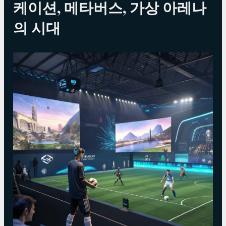
케이션, 메타버스, 가상 아레나
의 시대