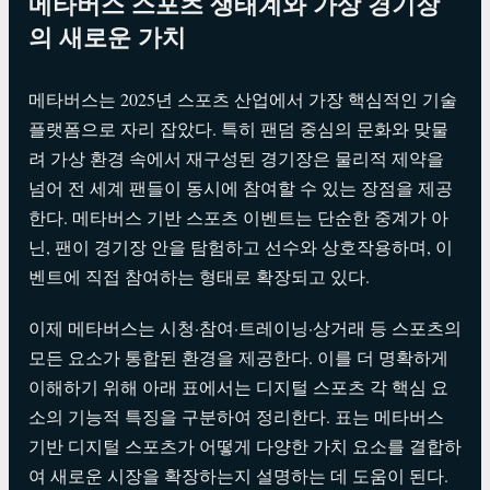
메타버스 스포츠 생태계와 가상 경기장
의 새로운 가치
메타버스는 2025년 스포츠 산업에서 가장 핵심적인 기술
플랫폼으로 자리 잡았다. 특히 팬덤 중심의 문화와 맞물
려 가상 환경 속에서 재구성된 경기장은 물리적 제약을
넘어 전 세계 팬들이 동시에 참여할 수 있는 장점을 제공
한다. 메타버스 기반 스포츠 이벤트는 단순한 중계가 아
닌, 팬이 경기장 안을 탐험하고 선수와 상호작용하며, 이
벤트에 직접 참여하는 형태로 확장되고 있다.
이제 메타버스는 시청·참여·트레이닝·상거래 등 스포츠의
모든 요소가 통합된 환경을 제공한다. 이를 더 명확하게
이해하기 위해 아래 표에서는 디지털 스포츠 각 핵심 요
소의 기능적 특징을 구분하여 정리한다. 표는 메타버스
기반 디지털 스포츠가 어떻게 다양한 가치 요소를 결합하
여 새로운 시장을 확장하는지 설명하는 데 도움이 된다.