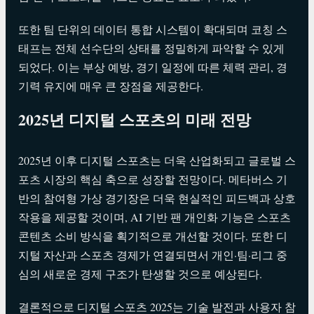
또한 팀 단위의 데이터 통합 시스템이 확대되며 코칭 스
태프는 전체 선수단의 상태를 정밀하게 파악할 수 있게
되었다. 이는 부상 예방, 경기 일정에 따른 체력 관리, 경
기력 유지에 매우 큰 장점을 제공한다.
2025년 디지털 스포츠의 미래 전망
2025년 이후 디지털 스포츠는 더욱 산업화되고 글로벌 스
포츠 시장의 핵심 축으로 성장할 전망이다. 메타버스 기
반의 참여형 가상 경기장은 더욱 현실적인 피드백과 상호
작용을 제공할 것이며, AI 기반 팬 개인화 기능은 스포츠
콘텐츠 소비 방식을 획기적으로 개선할 것이다. 또한 디
지털 자산과 스포츠 경제가 연결되면서 개인·팀·리그 중
심의 새로운 경제 구조가 탄생할 것으로 예상된다.
결론적으로 디지털 스포츠 2025는 기술 발전과 사용자 참